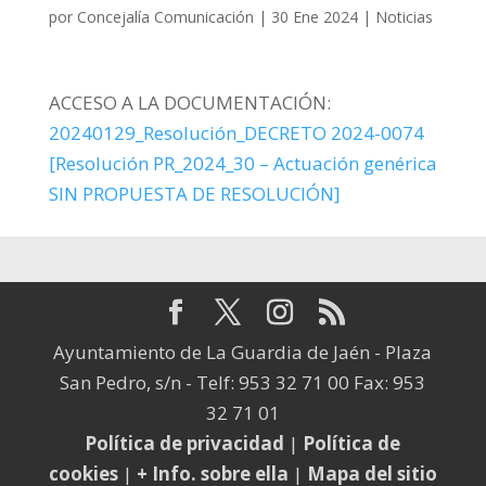
por
Concejalía Comunicación
|
30 Ene 2024
|
Noticias
ACCESO A LA DOCUMENTACIÓN:
20240129_Resolución_DECRETO 2024-0074
[Resolución PR_2024_30 – Actuación genérica
SIN PROPUESTA DE RESOLUCIÓN]
Ayuntamiento de La Guardia de Jaén - Plaza
San Pedro, s/n - Telf: 953 32 71 00 Fax: 953
32 71 01
Política de privacidad
|
Política de
cookies
|
+ Info. sobre ella
|
Mapa del sitio