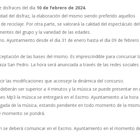
e disfraces del día
10 de febrero de 2024.
vidad del disfraz, la elaboración del mismo siendo preferido aquellos
 reciclaje. Por otra parte, se valorará la calidad del espectáculo del
ntes del grupo y la variedad de las edades.
cmo. Ayuntamiento desde el día 31 de enero hasta el día 09 de febrero
ceptación de las bases del mismo. Es imprescindible para concursar l
Plaza San Pedro. La hora será anunciada a través de las redes sociales
ucir las modificaciones que aconseje la dinámica del concurso.
 deberán ser superior a 4 minutos y la música se puede presentar en
ones Mp3 la música se entregará en el Excmo. Ayuntamiento a la hora
cargada de la música, estando pendiente en todo momento de la mism
qué momento se pondrá.
ién se deberá comunicar en el Excmo. Ayuntamiento en el momento de