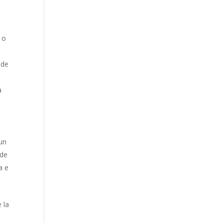
 o
 de
a
 un
 de
a e
 la