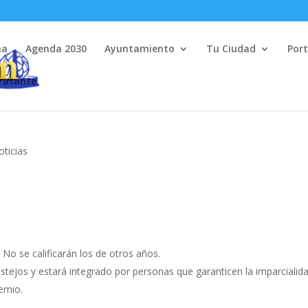
na
Agenda 2030
Ayuntamiento
Tu Ciudad
Port
tratante
oticias
No se calificarán los de otros años.
estejos y estará integrado por personas que garanticen la imparcialid
remio.