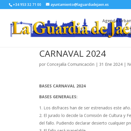
+34 953 32 71 00
ayuntamiento@laguardiadejaen.es
Agenda Urba
Perfil del con
CARNAVAL 2024
por
Concejalía Comunicación
|
31 Ene 2024
|
N
BASES CARNAVAL 2024
BASES GENERALES:
Los disfraces han de ser estrenados este año. 
El jurado lo decide la Comisión de Cultura y F
del fallo. Pudiendo declarar desierto cualquier p
El fallo será inapelable.