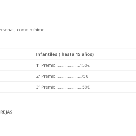
personas, como mínimo.
Infantiles ( hasta 15 años)
1º Premio………………….150€
2ª Premio…………………..75€
3º Premio……………………50€
AREJAS