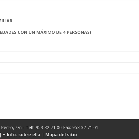
ILIAR
 EDADES CON UN MÁXIMO DE 4 PERSONAS)
Pedro, s/n - Telf: 953 32 71 00 Fax: 953 32 71 01
|
+ Info. sobre ella
|
Mapa del sitio