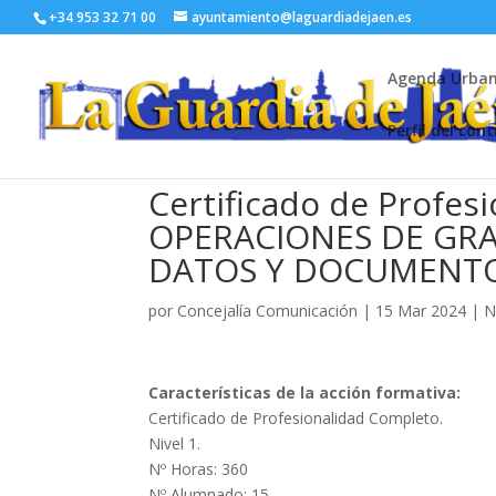
+34 953 32 71 00
ayuntamiento@laguardiadejaen.es
Agenda Urba
Perfil del con
Certificado de Profe
OPERACIONES DE GR
DATOS Y DOCUMENT
por
Concejalía Comunicación
|
15 Mar 2024
|
N
Características de la acción formativa:
Certificado de Profesionalidad Completo.
Nivel 1.
Nº Horas: 360
Nº Alumnado: 15.