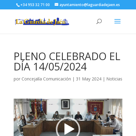
+34 953 32 71 00
ayuntamiento@laguardiadejaen.es
PLENO CELEBRADO EL
DÍA 14/05/2024
por
Concejalía Comunicación
|
31 May 2024
|
Noticias
Reproductor
de
vídeo