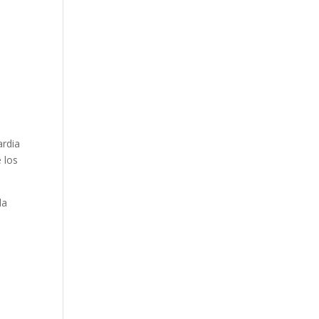
ardia
 los
la