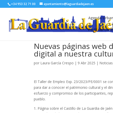
+34 953 32 71 00
ayuntamiento@laguardiadejaen.es
Agenda Urba
Perfil del con
Nuevas páginas web d
digital a nuestra cult
por
Laura García Crespo
|
9 Abr 2025
|
Noticias
El Taller de Empleo Exp. 23/2023/PE/0001 se co
para dar a conocer el patrimonio cultural y el d
esfuerzo y compromiso de los participantes, rep
pueblo.
1. Página sobre el Castillo de La Guardia de Jaén