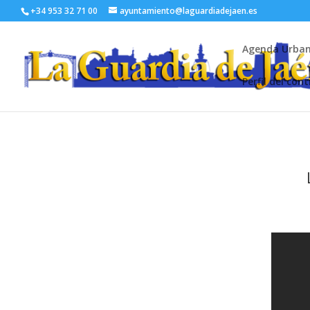
+34 953 32 71 00
ayuntamiento@laguardiadejaen.es
Agenda Urba
Perfil del con