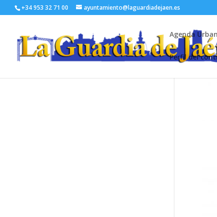
+34 953 32 71 00
ayuntamiento@laguardiadejaen.es
Agenda Urba
Perfil del con