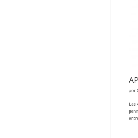
A
por
Las 
jien
entr