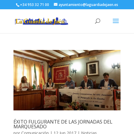
+34 953 32 71 00
ayuntamiento@laguardiadejaen.es
ÉXITO FULGURANTE DE LAS JORNADAS DEL
MARQUESADO
por
Comunicación
|
12 Jun 2017
|
Noticias