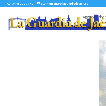
+34 953 32 71 00
ayuntamiento@laguardiadejaen.es
Agenda Urba
Perfil del con