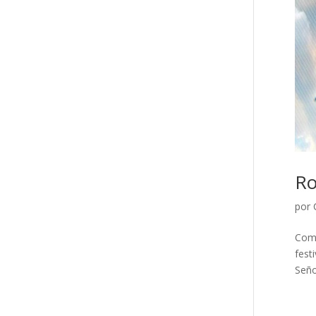
Ro
por
Como
fest
Seño