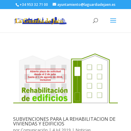
+34 953 32 71 00
ayuntamiento@laguardiadejaen.es
SUBVENCIONES PARA LA REHABILITACION DE
VIVIENDAS Y EDIFICIOS
por
Comunicación
|
4 Jul 2019
|
Noticias