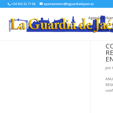
+34 953 32 71 00
ayuntamiento@laguardiadejaen.es
Agenda Urba
Perfil del con
C
RE
EN
por
ANU
REG
conf