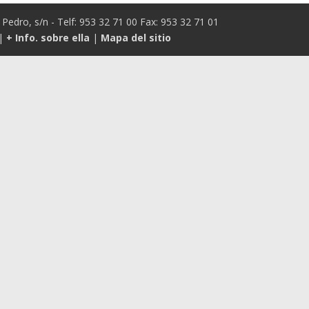
Pedro, s/n - Telf: 953 32 71 00 Fax: 953 32 71 01
|
+ Info. sobre ella
|
Mapa del sitio