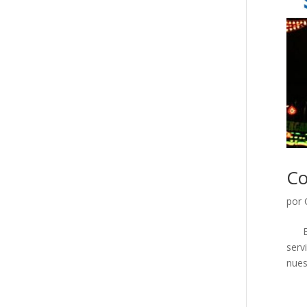
Co
por
El C
serv
nuest