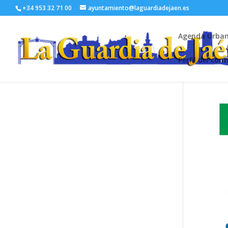
+34 953 32 71 00
ayuntamiento@laguardiadejaen.es
Agenda Urba
Perfil del con