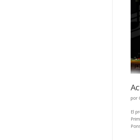
Ac
por
El p
Prim
Pons