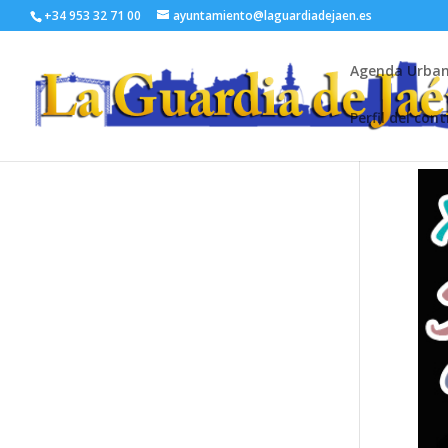
+34 953 32 71 00
ayuntamiento@laguardiadejaen.es
Agenda Urba
Perfil del con