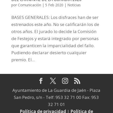
por
Comunicación
|
5 Feb 2020
|
Noticias
BASES GENERALES: Los disfraces han de ser
estrenados este año. No se calificarán los de
otros años. El jurado lo decide la Comisión
de Festejos y estará integrado por personas
que garanticen la imparcialidad del fallo.
Pudiendo declarar desierto cualquier
premio. El...
Ayuntamiento de La Guardia de Jaén - Plaza
San Pedro, s/n - Telf: 953 32 71 00 Fax: 953
32 71 01
Política de privacidad
|
Política de