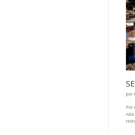
S
por
Por 
ruta
rest