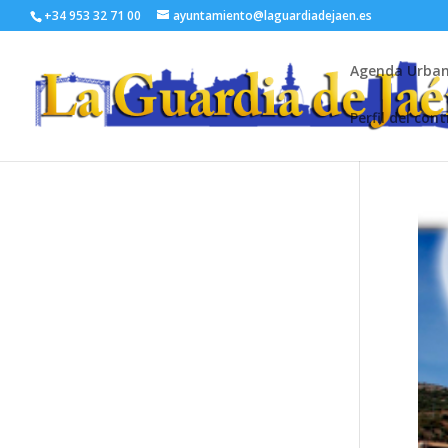
+34 953 32 71 00
ayuntamiento@laguardiadejaen.es
Agenda Urba
Perfil del con