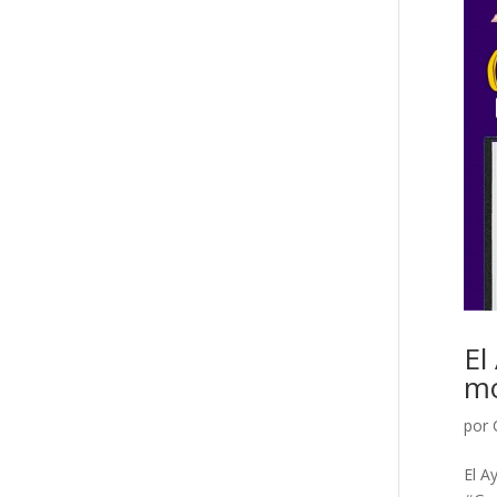
El
mo
por
El A