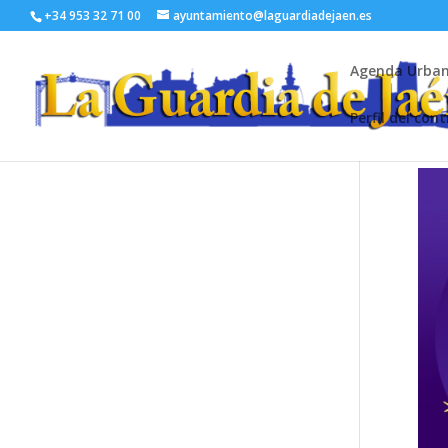
+34 953 32 71 00
ayuntamiento@laguardiadejaen.es
Agenda Urba
Perfil del con