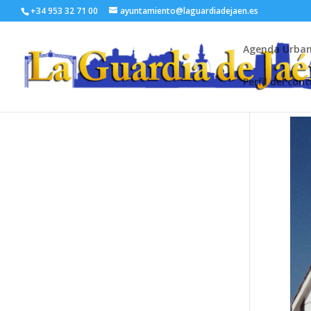
+34 953 32 71 00
ayuntamiento@laguardiadejaen.es
Agenda Urba
Perfil del con