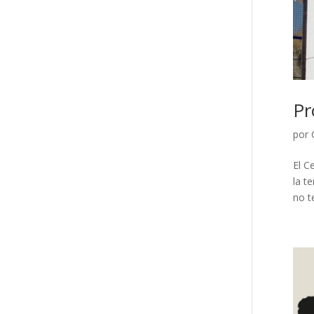
Pr
por
El C
la t
no te