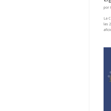
por
La C
las 
afic