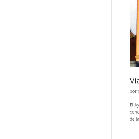
Vi
por
El A
cono
de l