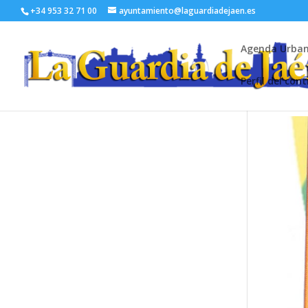
+34 953 32 71 00
ayuntamiento@laguardiadejaen.es
Agenda Urba
Perfil del con