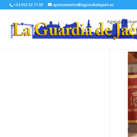
+34 953 32 71 00
ayuntamiento@laguardiadejaen.es
Agenda Urba
Perfil del con