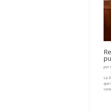
Re
pu
por
La D
que 
cone