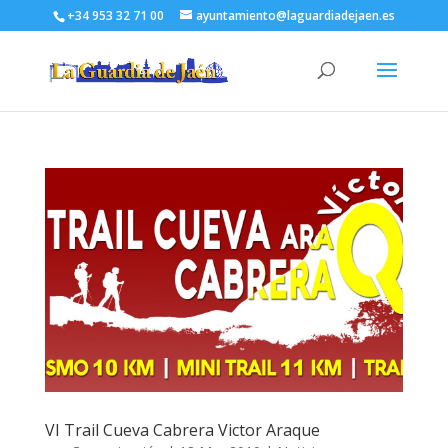
+34 953 32 71 00
ayuntamiento@laguardiadejaen.es
VI Trail Cueva Cabrera Victor Araque