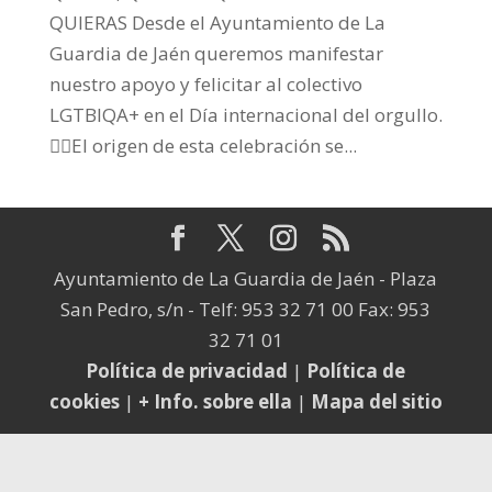
QUIERAS ️‍Desde el Ayuntamiento de La
Guardia de Jaén queremos manifestar
nuestro apoyo y felicitar al colectivo
LGTBIQA+ en el Día internacional del orgullo.
‍❤‍‍‍❤‍‍El origen de esta celebración se...
Ayuntamiento de La Guardia de Jaén - Plaza
San Pedro, s/n - Telf: 953 32 71 00 Fax: 953
32 71 01
Política de privacidad
|
Política de
cookies
|
+ Info. sobre ella
|
Mapa del sitio