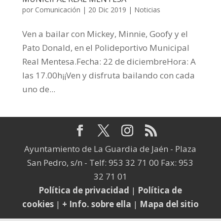
por
Comunicación
|
20 Dic 2019
|
Noticias
Ven a bailar con Mickey, Minnie, Goofy y el
Pato Donald, en el Polideportivo Municipal
Real Mentesa.Fecha: 22 de diciembreHora: A
las 17.00h¡¡Ven y disfruta bailando con cada
uno de...
Ayuntamiento de La Guardia de Jaén - Plaza
San Pedro, s/n - Telf: 953 32 71 00 Fax: 953
32 71 01
Política de privacidad
|
Política de
cookies
|
+ Info. sobre ella
|
Mapa del sitio