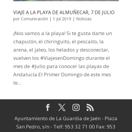
VIAJE A LA PLAYA DE ALMUÑECAR, 7 DE JULIO
por
Comunicación
|
1 Jul 2019
|
Noticias
️¡Nos vamos a la playa! ️Si te gusta darte un
chapuzón, el chiringuito, el pescaito, la
arena, el jaleo, los helados y desconectar,
vuelven los #ViajesenDomingo durante el
mes de #Julio para conocer las playas de
Andalucía.El Primer Domingo de este mes
te...
Ayuntamiento de La Guardia de Jaén - Plaza
San Pedro, s/n - Telf: 953 32 71 00 Fax: 953