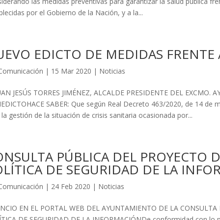
iderando las medidas preventivas para garantizar la salud pública fr
blecidas por el Gobierno de la Nación, y a la...
UEVO EDICTO DE MEDIDAS FRENTE 
Comunicación
|
15 Mar 2020
|
Noticias
JUAN JESÚS TORRES JIMÉNEZ, ALCALDE PRESIDENTE DEL EXCMO. 
EDICTOHACE SABER: Que según Real Decreto 463/2020, de 14 de mar
 la gestión de la situación de crisis sanitaria ocasionada por...
ONSULTA PÚBLICA DEL PROYECTO 
OLÍTICA DE SEGURIDAD DE LA INF
Comunicación
|
24 Feb 2020
|
Noticias
NCIO EN EL PORTAL WEB DEL AYUNTAMIENTO DE LA CONSULTA
TICA DE SEGURIDAD DE LA INFORMACIÓNDe conformidad con lo previs