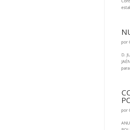
Cons
esta
N
por
D. 
JAÉN
para
C
P
por
ANU
POLÍ