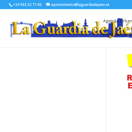
+34 953 32 71 00
ayuntamiento@laguardiadejaen.es
Agenda Urba
Perfil del con