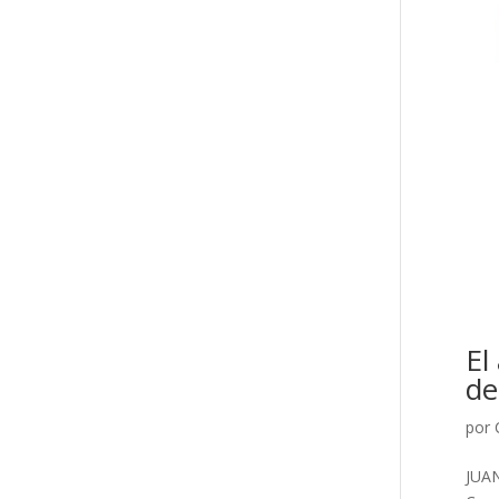
El
de
por
JUA