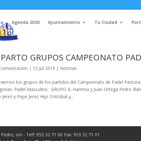
na
Agenda 2030
Ayuntamiento
Tu Ciudad
Port
tratante
EPARTO GRUPOS CAMPEONATO PADE
Comunicación
|
12 Jul 2019
|
Noticias
raemos los grupos de los partidos del Campeonato de Padel Pastora 
gorías: Padel Masculino: GRUPO A: Hamma y Juan Ortega Pedro Illán 
 Jerez y Pepe Jerez Hijo Cristóbal y...
Pedro, s/n - Telf: 953 32 71 00 Fax: 953 32 71 01