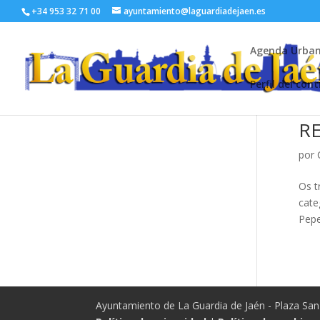
+34 953 32 71 00
ayuntamiento@laguardiadejaen.es
Agenda Urba
Perfil del con
R
por
Os t
cate
Pepe
Ayuntamiento de La Guardia de Jaén - Plaza San 