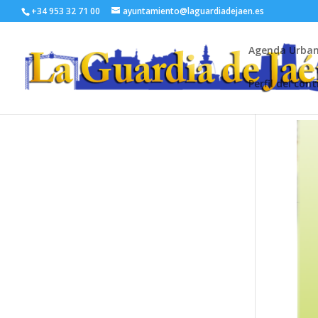
+34 953 32 71 00
ayuntamiento@laguardiadejaen.es
Agenda Urba
Perfil del con