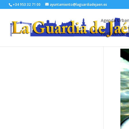
+34 953 32 71 00
ayuntamiento@laguardiadejaen.es
Agenda Urba
Perfil del con