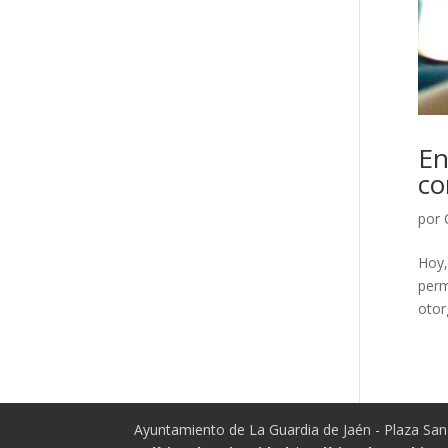
En
co
por
Hoy,
perm
otor
Ayuntamiento de La Guardia de Jaén - Plaza San 