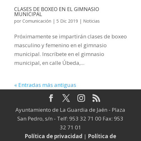
CLASES DE BOXEO EN EL GIMNASIO
MUNICIPAL
por
Comunicación
|
5 Dic 2019
|
Noticias
Próximamente se impartirán clases de boxeo
masculino y femenino en el gimnasio
municipal. Inscríbete en el gimnasio
municipal, en calle Úbeda,...
« Entradas más antiguas
Ayuntamiento de La Guardia de Jaén - Plaza
San Pedro, s/n - Telf: 953 32 71 00 Fax: 953
32 71 01
Política de privacidad
|
Política de