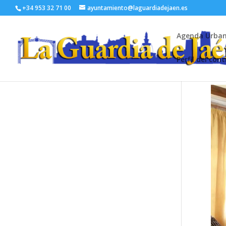
+34 953 32 71 00
ayuntamiento@laguardiadejaen.es
Agenda Urba
Perfil del con