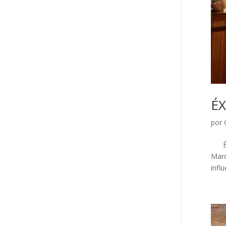
É
por
Éxit
Marq
infl