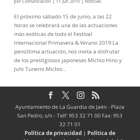
por
Comunicación
|
11 Jun 2019
|
Noticias
El próximo sábado 15 de junio, a las 22
horas se celebrará una de las actuaciones
más exóticas de todo el Festival
Internacional Primavera & Verano 2019.La
penúltima actuación, nos invita a disfrutar
de los prestigiosos japoneses Michio Hino y
Juhi Tunemi.Michio...
Ayuntamiento de La Guardia de Jaén - Plaza
San Pedro, s/n - Telf: 953 32 71 00 Fax: 953
32 71 01
Política de privacidad
|
Política de