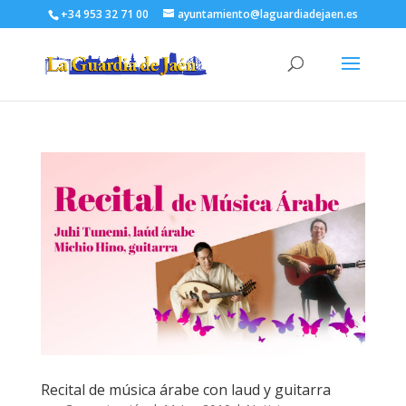
+34 953 32 71 00
ayuntamiento@laguardiadejaen.es
Recital de música árabe con laud y guitarra