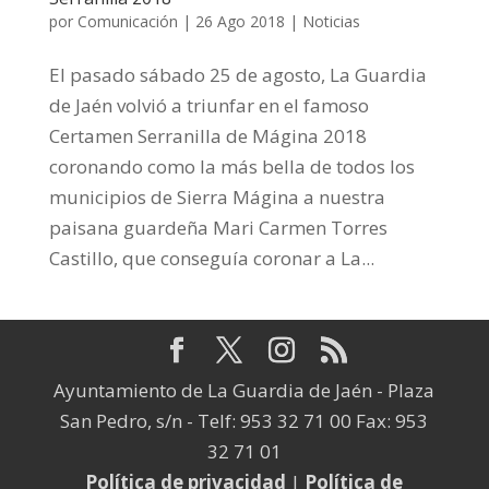
por
Comunicación
|
26 Ago 2018
|
Noticias
El pasado sábado 25 de agosto, La Guardia
de Jaén volvió a triunfar en el famoso
Certamen Serranilla de Mágina 2018
coronando como la más bella de todos los
municipios de Sierra Mágina a nuestra
paisana guardeña Mari Carmen Torres
Castillo, que conseguía coronar a La...
Ayuntamiento de La Guardia de Jaén - Plaza
San Pedro, s/n - Telf: 953 32 71 00 Fax: 953
32 71 01
Política de privacidad
|
Política de