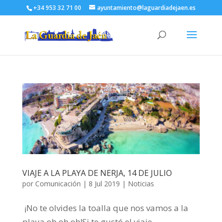
+34 953 32 71 00
ayuntamiento@laguardiadejaen.es
VIAJE A LA PLAYA DE NERJA, 14 DE JULIO
por
Comunicación
|
8 Jul 2019
|
Noticias
¡No te olvides la toalla que nos vamos a la
playa oh oh oh!Si te gustó el viaje