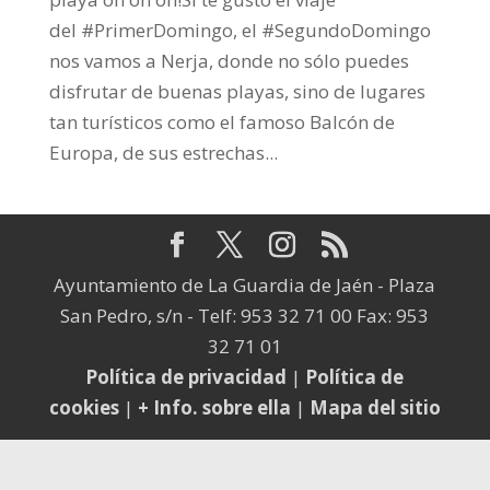
del #PrimerDomingo, el #SegundoDomingo
nos vamos a Nerja, donde no sólo puedes
disfrutar de buenas playas, sino de lugares
tan turísticos como el famoso Balcón de
Europa, de sus estrechas...
Ayuntamiento de La Guardia de Jaén - Plaza
San Pedro, s/n - Telf: 953 32 71 00 Fax: 953
32 71 01
Política de privacidad
|
Política de
cookies
|
+ Info. sobre ella
|
Mapa del sitio