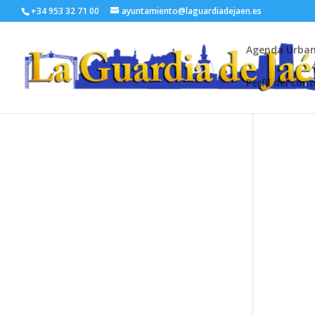
+34 953 32 71 00
ayuntamiento@laguardiadejaen.es
Agenda Urba
Perfil del con