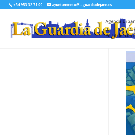
+34 953 32 71 00
ayuntamiento@laguardiadejaen.es
Agenda Urba
Perfil del con