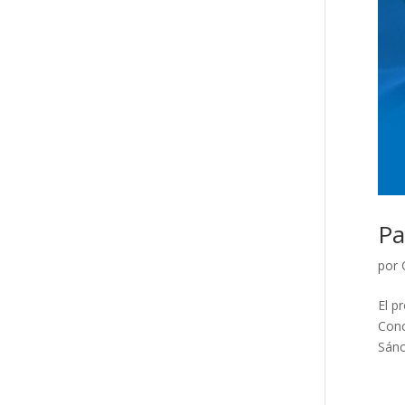
Pa
por
El p
Conc
Sánc