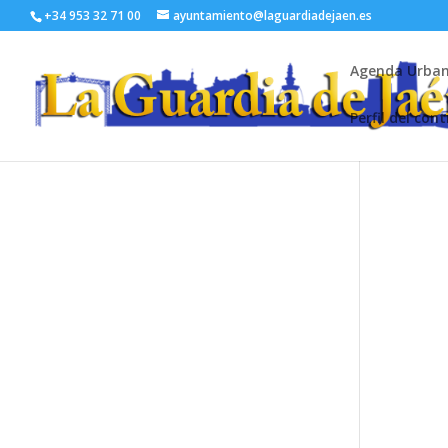
+34 953 32 71 00
ayuntamiento@laguardiadejaen.es
Agenda Urba
Perfil del con