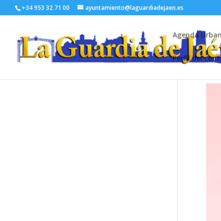
+34 953 32 71 00
ayuntamiento@laguardiadejaen.es
Agenda Urba
Perfil del con