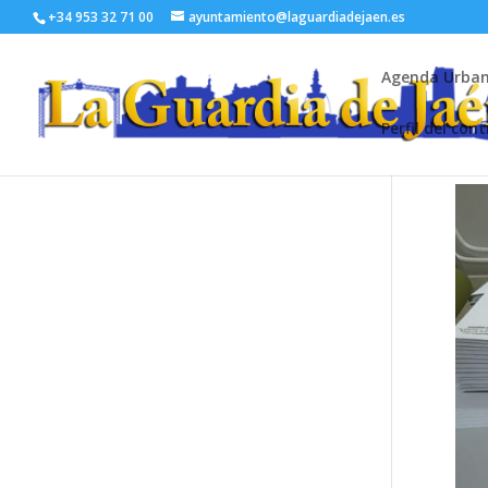
+34 953 32 71 00
ayuntamiento@laguardiadejaen.es
Agenda Urba
Perfil del con