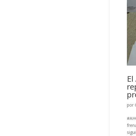
El
re
pr
por
#AHO
fren
sigu