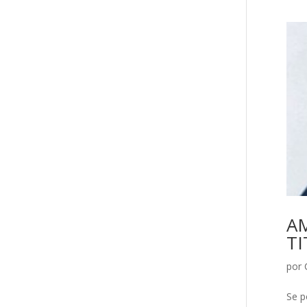
A
T
por
Se p