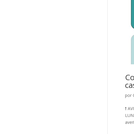
Co
ca
por
❗ A
LUNE
aver