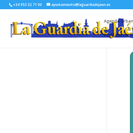
+34 953 32 71 00
ayuntamiento@laguardiadejaen.es
Agenda Urba
Perfil del con