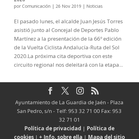
por
Comunicación
|
26 Nov 2019
|
Noticias
El pasado lunes, el alcalde Juan Jesús Torres
asistió junto al Concejal de Deportes Pablo
Martínez a la presentación de la 66º edición
de la Vuelta Ciclista Andalucía-Ruta del Sol
2020.La próxima cita deportiva con este
circuito regional nos deleitará con la etapa...
Ayuntamiento de La Guardia de Jaén - Plaza
San Pedro, s/n - Telf: 953 32 71 00 Fax: 953
32 71 01
Política de privacidad
|
Política de
cookies
|
+ Info. sobre ella
|
Mapa del sitio