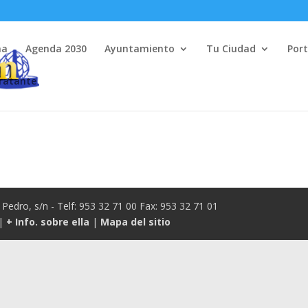
na
Agenda 2030
Ayuntamiento
Tu Ciudad
Port
tratante
Pedro, s/n - Telf: 953 32 71 00 Fax: 953 32 71 01
|
+ Info. sobre ella
|
Mapa del sitio