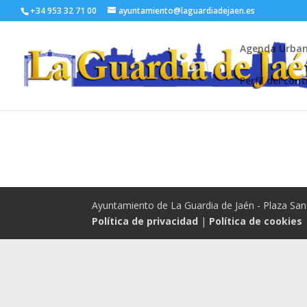
+34 953 32 71 00
ayuntamiento@laguardiadejaen.es
Agenda Urba
Perfil del con
Ayuntamiento de La Guardia de Jaén - Plaza San 
Política de privacidad
|
Política de cookies