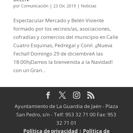
por
Comunicación
|
23 Dic 2019
|
Noticias
Espectacular Mercado y Belén Viviente
formado por los vecinos/as, asociaciones,
cofradías y comercios del municipio en Calle
Cuatro Esquinas, Pedregal y Conil. ¡¡Nueva
Fecha!! Domingo 29 de diciembreA las
18:00h¡Damos la bienvenida a la Navidad!
con un Gran...
Ayuntamiento de La Guardia de Jaén - Plaza
San Pedro, s/n - Telf: 953 32 71 00 Fax: 953
32 71 01
Política de privacidad
|
Política de