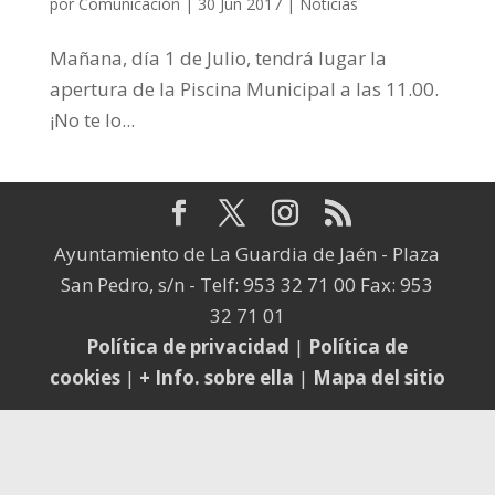
por
Comunicación
|
30 Jun 2017
|
Noticias
Mañana, día 1 de Julio, tendrá lugar la
apertura de la Piscina Municipal a las 11.00.
¡No te lo...
Ayuntamiento de La Guardia de Jaén - Plaza
San Pedro, s/n - Telf: 953 32 71 00 Fax: 953
32 71 01
Política de privacidad
|
Política de
cookies
|
+ Info. sobre ella
|
Mapa del sitio