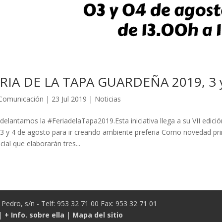
RIA DE LA TAPA GUARDEÑA 2019, 3 y
Comunicación
|
23 Jul 2019
|
Noticias
delantamos la #FeriadelaTapa2019.Esta iniciativa llega a su VII edici
 3 y 4 de agosto para ir creando ambiente preferia Como novedad pri
cial que elaborarán tres...
Pedro, s/n - Telf: 953 32 71 00 Fax: 953 32 71 01
|
+ Info. sobre ella
|
Mapa del sitio