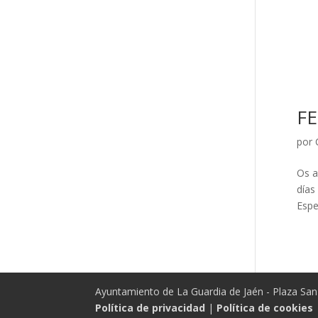
FE
por
Os a
días
Espe
Ayuntamiento de La Guardia de Jaén - Plaza San 
Política de privacidad
|
Política de cookies