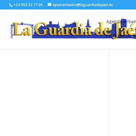
+34 953 32 71 00
ayuntamiento@laguardiadejaen.es
Agenda Urba
Perfil del con