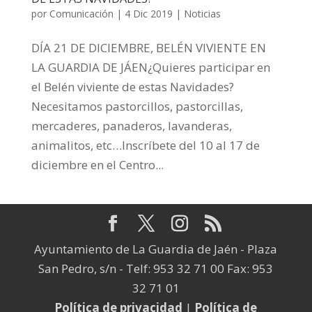
por
Comunicación
|
4 Dic 2019
|
Noticias
DÍA 21 DE DICIEMBRE, BELÉN VIVIENTE EN
LA GUARDIA DE JÁEN¿Quieres participar en
el Belén viviente de estas Navidades?
Necesitamos pastorcillos, pastorcillas,
mercaderes, panaderos, lavanderas,
animalitos, etc…Inscríbete del 10 al 17 de
diciembre en el Centro...
Ayuntamiento de La Guardia de Jaén - Plaza
San Pedro, s/n - Telf: 953 32 71 00 Fax: 953
32 71 01
Política de privacidad
|
Política de