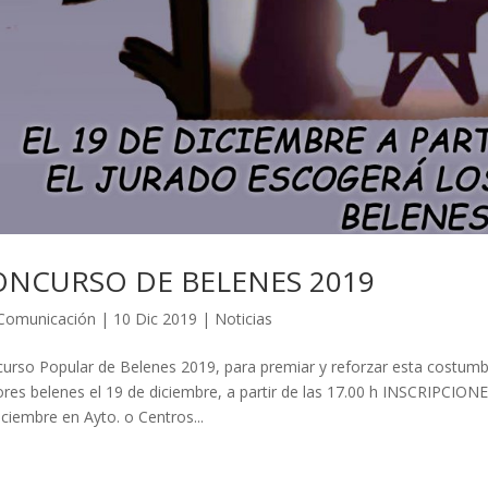
ONCURSO DE BELENES 2019
Comunicación
|
10 Dic 2019
|
Noticias
urso Popular de Belenes 2019, para premiar y reforzar esta costumbr
res belenes el 19 de diciembre, a partir de las 17.00 h INSCRIPCIONES 
iciembre en Ayto. o Centros...