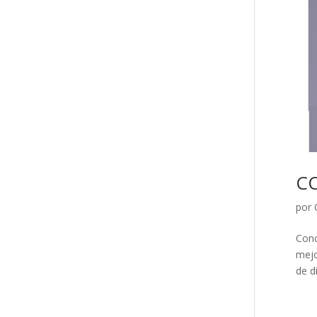
C
por
Conc
mejo
de d