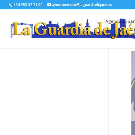
+34 953 32 71 00
ayuntamiento@laguardiadejaen.es
Agenda Urba
Perfil del con