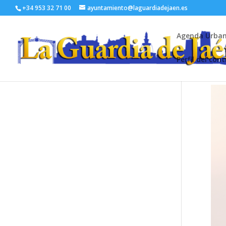
+34 953 32 71 00
ayuntamiento@laguardiadejaen.es
Agenda Urba
Perfil del con