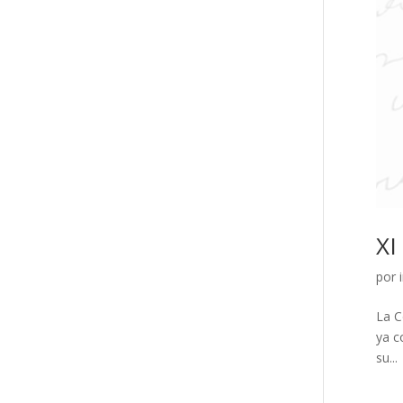
XI
por
La C
ya c
su...