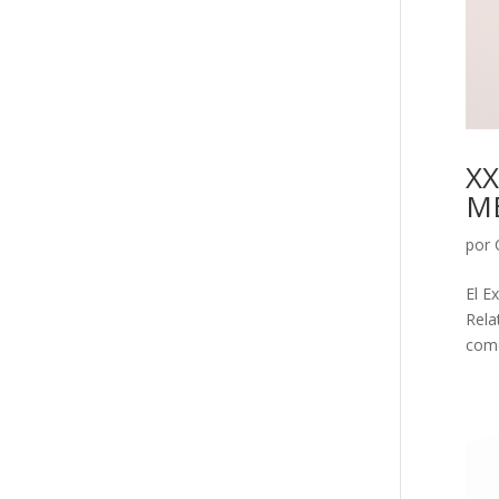
XX
M
por
El E
Rela
como