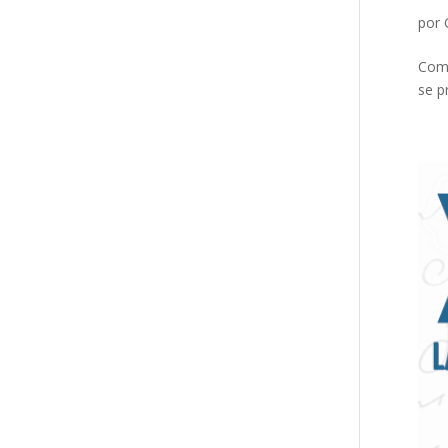
por
Como
se p