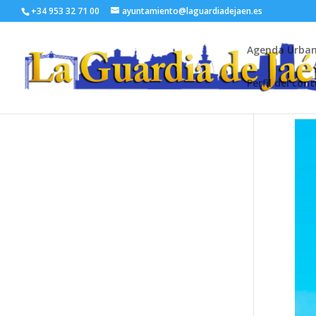
+34 953 32 71 00
ayuntamiento@laguardiadejaen.es
Agenda Urba
Perfil del con