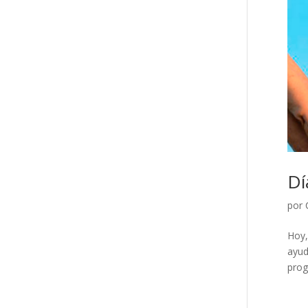
Dí
por
Hoy,
ayud
prog