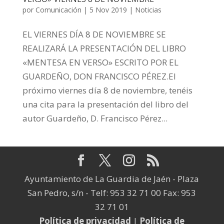
por
Comunicación
|
5 Nov 2019
|
Noticias
EL VIERNES DÍA 8 DE NOVIEMBRE SE
REALIZARÁ LA PRESENTACIÓN DEL LIBRO
«MENTESA EN VERSO» ESCRITO POR EL
GUARDEÑO, DON FRANCISCO PÉREZ.El
próximo viernes día 8 de noviembre, tenéis
una cita para la presentación del libro del
autor Guardeño, D. Francisco Pérez...
Ayuntamiento de La Guardia de Jaén - Plaza
San Pedro, s/n - Telf: 953 32 71 00 Fax: 953
32 71 01
Política de privacidad
|
Política de