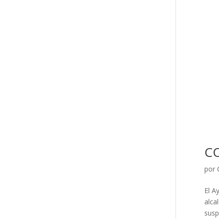
CO
por
El A
alca
susp