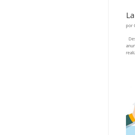
La
por
Desd
anun
real