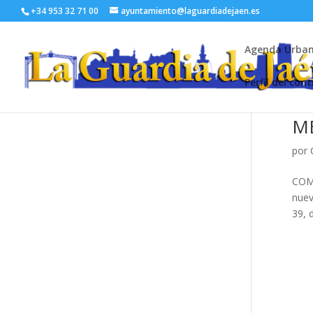
+34 953 32 71 00
ayuntamiento@laguardiadejaen.es
Agenda Urba
Perfil del con
M
por
COMU
nuev
39, 