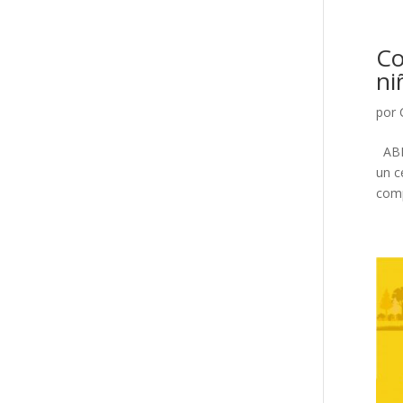
Co
ni
por
ABIE
un c
comp