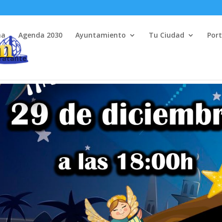
na
Agenda 2030
Ayuntamiento
Tu Ciudad
Port
tratante