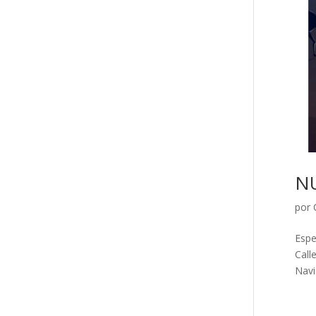
NU
por
Espe
Call
Navi