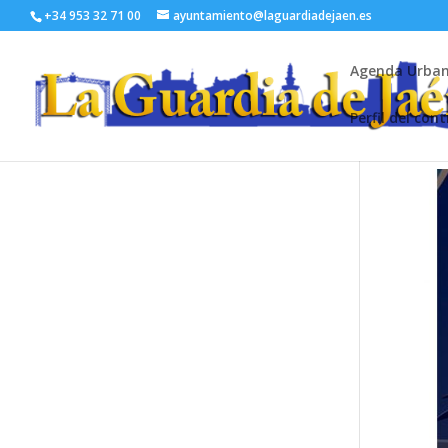
+34 953 32 71 00
ayuntamiento@laguardiadejaen.es
Agenda Urba
Perfil del con